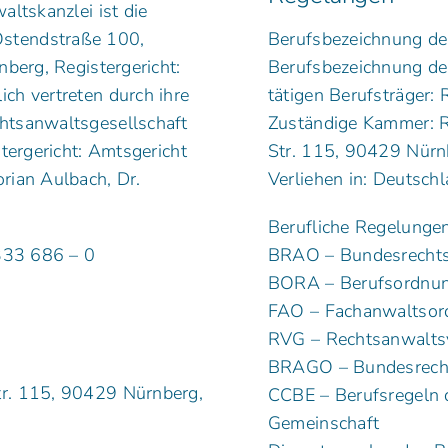
ltskanzlei ist die
stendstraße 100,
Berufsbezeichnung der
berg, Registergericht:
Berufsbezeichnung de
ch vertreten durch ihre
tätigen Berufsträger:
htsanwaltsgesellschaft
Zuständige Kammer: 
tergericht: Amtsgericht
Str. 115, 90429 Nürn
rian Aulbach, Dr.
Verliehen in: Deutsch
Berufliche Regelungen
333 686 – 0
BRAO – Bundesrecht
BORA – Berufsordnun
FAO – Fachanwaltso
RVG – Rechtsanwalts
BRAGO – Bundesrech
r. 115, 90429 Nürnberg,
CCBE – Berufsregeln 
Gemeinschaft