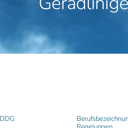
Geradlinig
5 DDG
Berufsbezeichnun
Regelungen