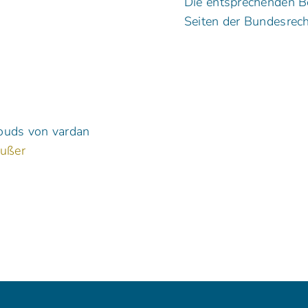
Die entsprechenden B
Seiten der Bundesre
louds von vardan
ußer